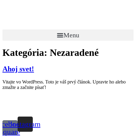
Preskočiť
na
obsah
Menu
Kategória:
Nezaradené
Ahoj svet!
Vitajte vo WordPress. Toto je váš prvý článok. Upravte ho alebo
zmažte a začnite písať!
acebook-
Instagram
square